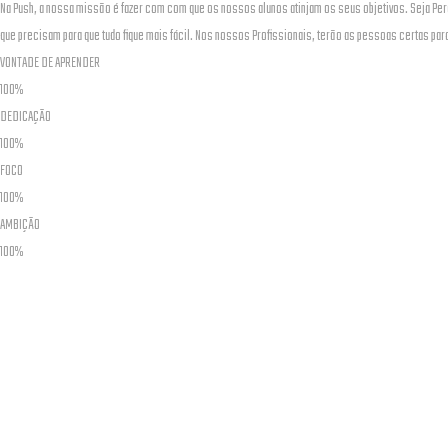
Na Push, a nossa missão é fazer com com que os nossos alunos atinjam os seus objetivos. Seja Per
que precisam para que tudo fique mais fácil. Nos nossos Profissionais, terão as pessoas certas p
VONTADE DE APRENDER
100%
DEDICAÇÃO
100%
FOCO
100%
AMBIÇÃO
100%