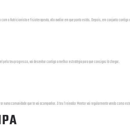
o com o Nutricionista e Fisioterapeuta, vão avaliar em que ponto estás. Depois, em conjunto contig
el pelo teu progresso, vai desenhar contigo a melhor estratégia para que consigas lá chegar.
ntrar numa comunidade que te vai acompanhar. O teu Treinador Mentor vai regularmente vendo como est
IPA