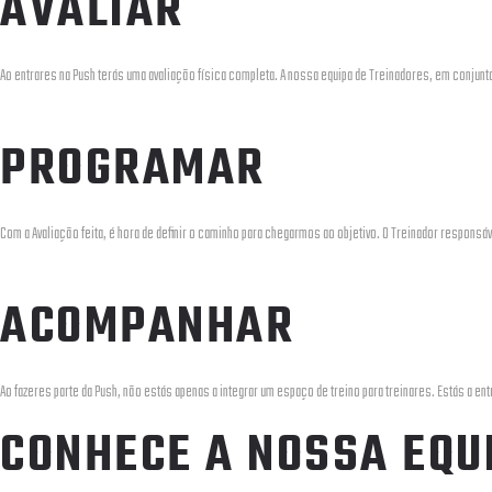
AVALIAR
Ao entrares na Push terás uma avaliação física completa. A nossa equipa de Treinadores, em conjunt
PROGRAMAR
Com a Avaliação feita, é hora de definir o caminho para chegarmos ao objetivo. O Treinador responsáv
ACOMPANHAR
Ao fazeres parte da Push, não estás apenas a integrar um espaço de treino para treinares. Estás a e
CONHECE A NOSSA EQU