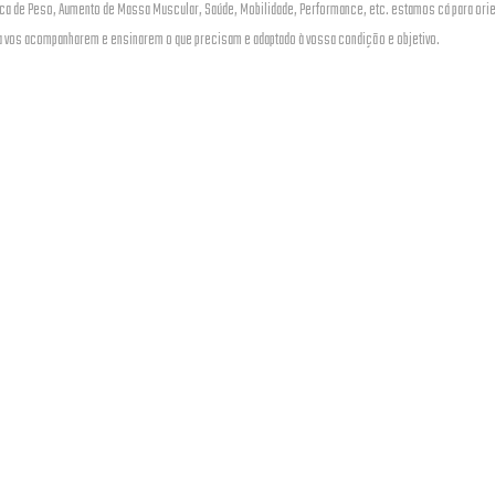
ca de Peso, Aumento de Massa Muscular, Saúde, Mobilidade, Performance, etc. estamos cá para orien
ara vos acompanharem e ensinarem o que precisam e adaptado à vossa condição e objetivo.