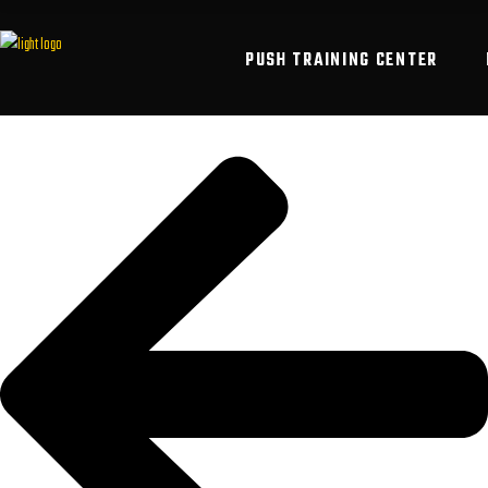
PUSH TRAINING CENTER